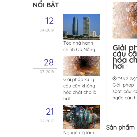
NỔI BẬT
12
04-2019
Tòa nhà hành
Giải p
chính Đà Nẵng
cáu c
hóa ch
28
hơi
03-2018
14:52 28
Giải pháp xử lý
Giải pháp
cáu cặn không
soát cáu c
hóa chất cho lò
ngừa cặn h
hơi
21
02-2017
Sản phẩm
Nguyên lý làm