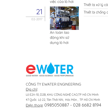
việc của lò hơi
Thiết bị xử lý c
21
Thiết bị chống 
02-2017
An toàn lao
động khi sử
dụng lò hơi
CÔNG TY EWATER ENGINEERING
Địa chỉ
:
Lô E2A-10, D2B, KHU CÔNG NGHỆ CAO,TP. Hồ Chí Minh
47 Quốc Lộ 22, Tân Thới Nhì, Hóc Môn , TP. Hồ Chí Minh
0985050887 - 028 6682 8194
Điện thoại
: