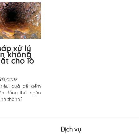
háp xử lý
ặn không
ất cho lò
/03/2018
 hiệu quả để kiểm
ặn đồng thời ngăn
ình thành?
Dịch vụ