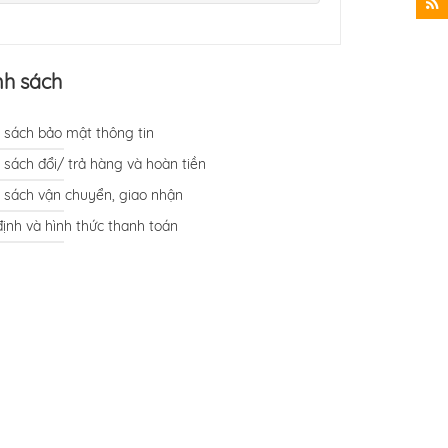
nh sách
 sách bảo mật thông tin
 sách đổi/ trả hàng và hoàn tiền
 sách vận chuyển, giao nhận
ịnh và hình thức thanh toán