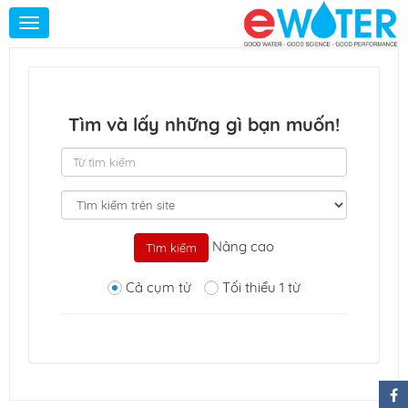
Toggle
navigation
Tìm và lấy những gì bạn muốn!
Từ
tìm
kiếm
Tìm
kiếm
tại
Nâng cao
Cả cụm từ
Tối thiểu 1 từ