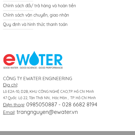
Chính sách đổi/ trả hàng và hoàn tiền
Chính sách vận chuyển, giao nhận
Quy định và hình thức thanh toán
CÔNG TY EWATER ENGINEERING
Địa chỉ
:
Lô E2A-10, D2B, KHU CÔNG NGHỆ CAO,TP. Hồ Chí Minh
47 Quốc Lộ 22, Tân Thới Nhì, Hóc Môn , TP. Hồ Chí Minh
0985050887 - 028 6682 8194
Điện thoại
:
trangnguyen@ewater.vn
Email
: