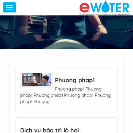
Toggle
navigation
Phuong phap1
Phuong phap1 Phuong
phap1 Phuong phap1 Phuong phap1 Phuong
phap1 Phuong
Dịch vụ bảo trì lò hơi