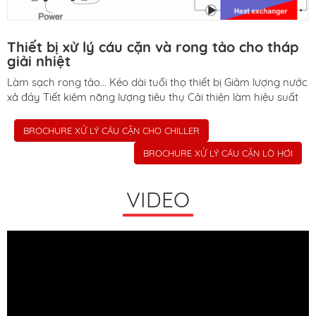
Thiết bị xử lý cáu cặn và rong tảo cho tháp
giải nhiệt
Làm sạch rong tảo... Kéo dài tuổi thọ thiết bị Giảm lượng nước
xả đáy Tiết kiệm năng lượng tiêu thụ Cải thiện làm hiệu suất
làm mát Tiết kiệm chi...
BROCHURE XỬ LÝ CÁU CẶN CHO CHILLER
BROCHURE XỬ LÝ CÁU CẶN LÒ HƠI
VIDEO