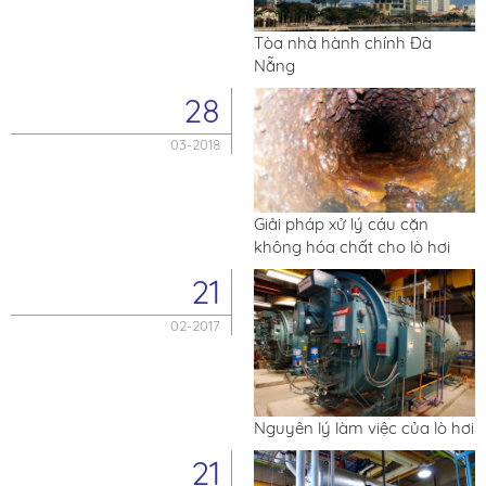
Tòa nhà hành chính Đà
Nẵng
28
03-2018
Giải pháp xử lý cáu cặn
không hóa chất cho lò hơi
21
02-2017
Nguyên lý làm việc của lò hơi
21