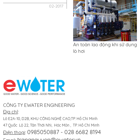
02-2017
An toàn lao động khi sử dụng
lò hơi
CÔNG TY EWATER ENGINEERING
Địa chỉ
:
Lô E2A-10, D2B, KHU CÔNG NGHỆ CAO,TP. Hồ Chí Minh
47 Quốc Lộ 22, Tân Thới Nhì, Hóc Môn , TP. Hồ Chí Minh
0985050887 - 028 6682 8194
Điện thoại
:
trangnguyen@ewater.vn